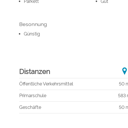
Parkett
Gut
Besonnung
Günstig
Distanzen
Öffentliche Verkehrsmittel
50 
Primarschule
583
Geschäfte
50 