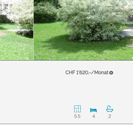
CHF 1'620.-/Monat
5.5
4
2