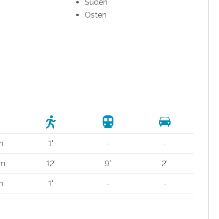
Süden
Osten
m
1'
-
-
 m
12'
9'
2'
m
1'
-
-